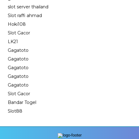
slot server thailand
Slot raffi ahmad
Hoki108
Slot Gacor
LK21
Gagatoto
Gagatoto
Gagatoto
Gagatoto
Gagatoto
Slot Gacor
Bandar Togel
Slot88