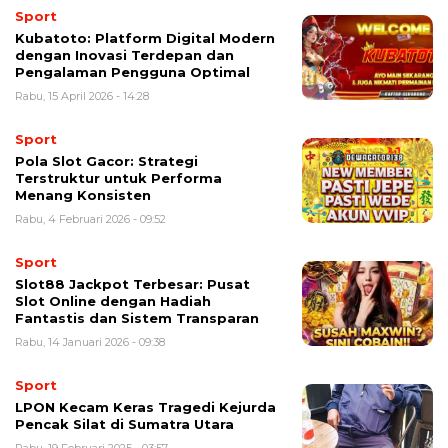
Sport
Kubatoto: Platform Digital Modern
dengan Inovasi Terdepan dan
Pengalaman Pengguna Optimal
Rabu, 15 April 2026 - 14:28
Sport
Pola Slot Gacor: Strategi
Terstruktur untuk Performa
Menang Konsisten
Rabu, 4 Februari 2026 - 09:52
Sport
Slot88 Jackpot Terbesar: Pusat
Slot Online dengan Hadiah
Fantastis dan Sistem Transparan
Rabu, 14 Januari 2026 - 09:38
Sport
LPON Kecam Keras Tragedi Kejurda
Pencak Silat di Sumatra Utara