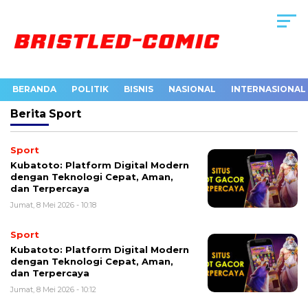
BERANDA
POLITIK
BISNIS
NASIONAL
INTERNASIONAL
Berita
Sport
Sport
Kubatoto: Platform Digital Modern
dengan Teknologi Cepat, Aman,
dan Terpercaya
Jumat, 8 Mei 2026 - 10:18
Sport
Kubatoto: Platform Digital Modern
dengan Teknologi Cepat, Aman,
dan Terpercaya
Jumat, 8 Mei 2026 - 10:12