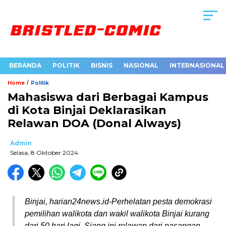
BERANDA
POLITIK
BISNIS
NASIONAL
INTERNASIONAL
/
Home
Politik
Mahasiswa dari Berbagai Kampus
di Kota Binjai Deklarasikan
Relawan DOA (Donal Always)
Admin
Selasa, 8 Oktober 2024
Binjai, harian24news.id-Perhelatan pesta demokrasi
pemilihan walikota dan wakil walikota Binjai kurang
dari 50 hari lagi. Siang ini relawan dari pasangan